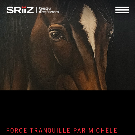
EN
BOUTIQUE | CERTIFICATS
NOUS
Navigat
CADEAUX
JOINDRE
FORCE TRANQUILLE PAR MICHÈLE