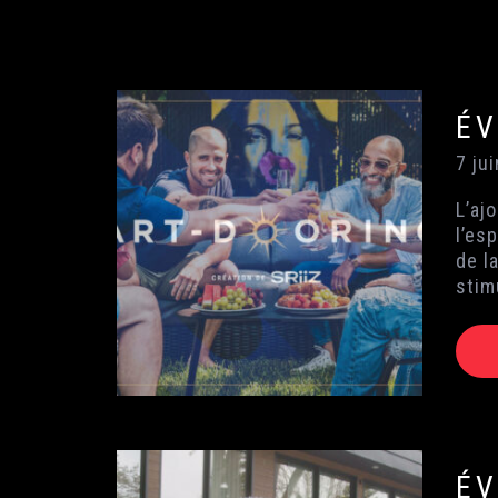
ÉV
7 ju
L’aj
l’es
de l
stim
ÉV