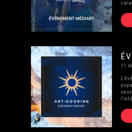
cara
ÉV
11 m
L’év
espa
oeuv
l’in