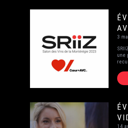
ÉV
AV
3 ma
SRII
une 
recu
ÉV
VI
14 a