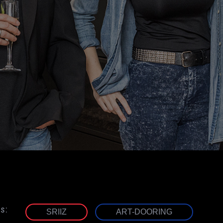
es:
SRIIZ
ART-DOORING