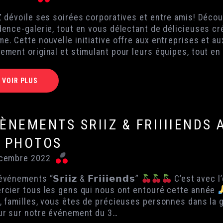
Z dévoile ses soirées corporatives et entre amis! Déco
dence-galerie, tout en vous délectant de délicieuses cré
e. Cette nouvelle initiative offre aux entreprises et au
ement original et stimulant pour leurs équipes, tout e
VOIR PLUS
ÈNEMENTS SRIIZ & FRIIIIENDS
 PHOTOS
cembre 2022
vénements “𝗦𝗿𝗶𝗶𝘇 & 𝗙𝗿𝗶𝗶𝗶𝗲𝗻𝗱𝘀”
C’est avec l
rcier tous les gens qui nous ont entouré cette année
, familles, vous êtes de précieuses personnes dans la 
ur sur notre événement du 3…