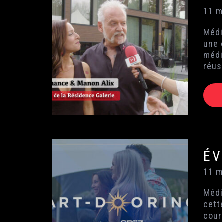
11 m
Médi
une 
médi
réus
ÉV
11 m
Médi
cett
cour