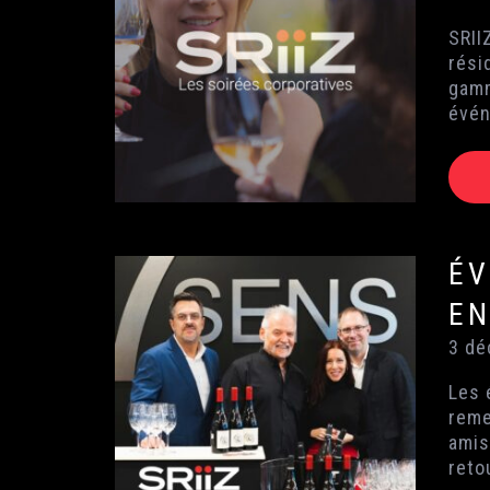
SRII
rési
gamm
évén
ÉV
EN
3 dé
Les é
reme
amis
reto